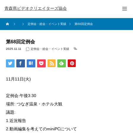
青森県ビデオクリエイターズ協会
定例会・総会・イベント実績
第68回定例会
第68回定例会
2025.11.11
定例会・総会・イベント実績
11月11日(火)
定例会:午後3:30
場所: つなぎ温泉・ホテル大観
議題:
1.近況報告
2.動画編集を考えてのminiPCについて